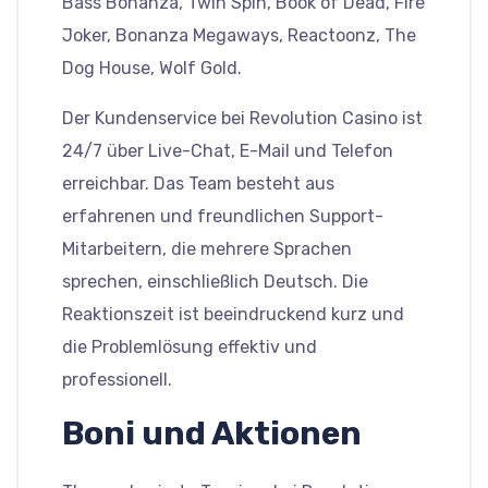
Bass Bonanza, Twin Spin, Book of Dead, Fire
Joker, Bonanza Megaways, Reactoonz, The
Dog House, Wolf Gold.
Der Kundenservice bei Revolution Casino ist
24/7 über Live-Chat, E-Mail und Telefon
erreichbar. Das Team besteht aus
erfahrenen und freundlichen Support-
Mitarbeitern, die mehrere Sprachen
sprechen, einschließlich Deutsch. Die
Reaktionszeit ist beeindruckend kurz und
die Problemlösung effektiv und
professionell.
Boni und Aktionen