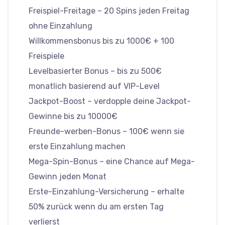
Freispiel-Freitage – 20 Spins jeden Freitag
ohne Einzahlung
Willkommensbonus bis zu 1000€ + 100
Freispiele
Levelbasierter Bonus – bis zu 500€
monatlich basierend auf VIP-Level
Jackpot-Boost – verdopple deine Jackpot-
Gewinne bis zu 10000€
Freunde-werben-Bonus – 100€ wenn sie
erste Einzahlung machen
Mega-Spin-Bonus – eine Chance auf Mega-
Gewinn jeden Monat
Erste-Einzahlung-Versicherung – erhalte
50% zurück wenn du am ersten Tag
verlierst