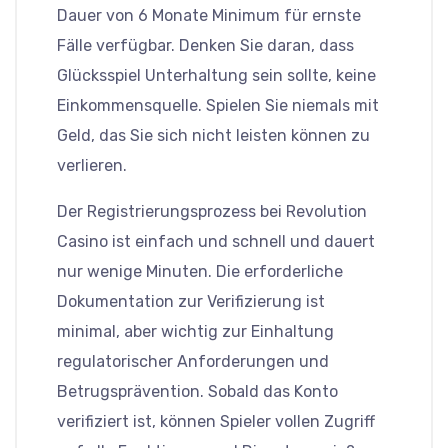
Dauer von 6 Monate Minimum für ernste
Fälle verfügbar. Denken Sie daran, dass
Glücksspiel Unterhaltung sein sollte, keine
Einkommensquelle. Spielen Sie niemals mit
Geld, das Sie sich nicht leisten können zu
verlieren.
Der Registrierungsprozess bei Revolution
Casino ist einfach und schnell und dauert
nur wenige Minuten. Die erforderliche
Dokumentation zur Verifizierung ist
minimal, aber wichtig zur Einhaltung
regulatorischer Anforderungen und
Betrugsprävention. Sobald das Konto
verifiziert ist, können Spieler vollen Zugriff