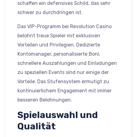
schaffen ein defensives Schild, das sehr
schwer zu durchdringen ist.
Das VIP-Programm bei Revolution Casino
belohnt treue Spieler mit exklusiven
Vorteilen und Privilegien. Dedizierte
Kontomanager, personalisierte Boni,
schnellere Auszahlungen und Einladungen
zu speziellen Events sind nur einige der
Vorteile. Das Stufensystem ermutigt zu
kontinuierlichem Engagement mit immer
besseren Belohnungen.
Spielauswahl und
Qualität