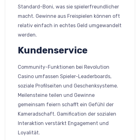
Standard-Boni, was sie spielerfreundlicher
macht. Gewinne aus Freispielen können oft
relativ einfach in echtes Geld umgewandelt
werden.
Kundenservice
Community-Funktionen bei Revolution
Casino umfassen Spieler-Leaderboards,
soziale Profilseiten und Geschenksysteme.
Meilensteine teilen und Gewinne
gemeinsam feiern schafft ein Gefühl der
Kameradschaft. Gamification der sozialen
Interaktion verstärkt Engagement und
Loyalität.