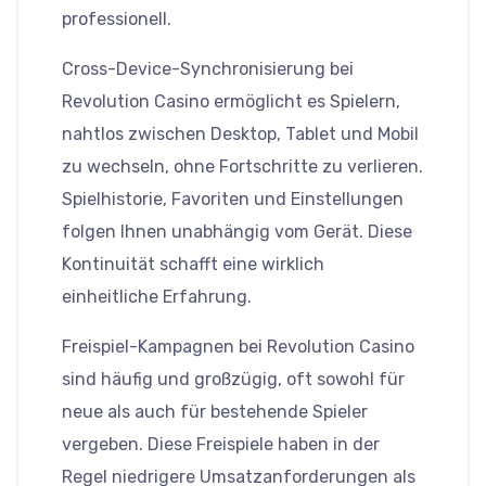
professionell.
Cross-Device-Synchronisierung bei
Revolution Casino ermöglicht es Spielern,
nahtlos zwischen Desktop, Tablet und Mobil
zu wechseln, ohne Fortschritte zu verlieren.
Spielhistorie, Favoriten und Einstellungen
folgen Ihnen unabhängig vom Gerät. Diese
Kontinuität schafft eine wirklich
einheitliche Erfahrung.
Freispiel-Kampagnen bei Revolution Casino
sind häufig und großzügig, oft sowohl für
neue als auch für bestehende Spieler
vergeben. Diese Freispiele haben in der
Regel niedrigere Umsatzanforderungen als