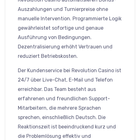
Auszahlungen und Turnierpreise ohne
manuelle Intervention. Programmierte Logik
gewährleistet sofortige und genaue
Ausführung von Bedingungen.
Dezentralisierung erhöht Vertrauen und
reduziert Betriebskosten.
Der Kundenservice bei Revolution Casino ist
24/7 über Live-Chat, E-Mail und Telefon
erreichbar. Das Team besteht aus
erfahrenen und freundlichen Support-
Mitarbeitern, die mehrere Sprachen
sprechen, einschließlich Deutsch. Die
Reaktionszeit ist beeindruckend kurz und
die Problemlösung effektiv und