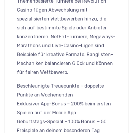
Themenbasierte Turniere bei Revolution
Casino fügen Abwechslung mit
spezialisierten Wettbewerben hinzu, die
sich auf bestimmte Spiele oder Anbieter
konzentrieren. NetEnt-Turniere, Megaways-
Marathons und Live-Casino-Ligen sind
Beispiele für kreative Formate. Ranglisten-
Mechaniken balancieren Glück und Können
für fairen Wettbewerb.
Beschleunigte Treuepunkte – doppelte
Punkte an Wochenenden
Exklusiver App-Bonus – 200% beim ersten
Spielen auf der Mobile App
Geburtstags-Special – 100% Bonus + 50
Freispiele an deinem besonderen Tag