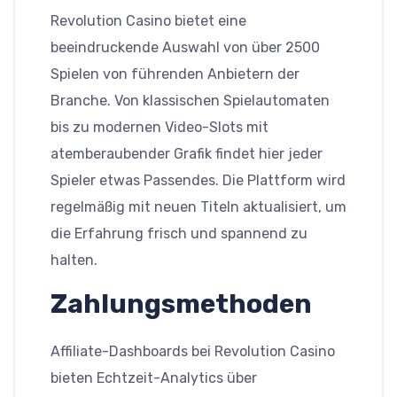
Revolution Casino bietet eine
beeindruckende Auswahl von über 2500
Spielen von führenden Anbietern der
Branche. Von klassischen Spielautomaten
bis zu modernen Video-Slots mit
atemberaubender Grafik findet hier jeder
Spieler etwas Passendes. Die Plattform wird
regelmäßig mit neuen Titeln aktualisiert, um
die Erfahrung frisch und spannend zu
halten.
Zahlungsmethoden
Affiliate-Dashboards bei Revolution Casino
bieten Echtzeit-Analytics über