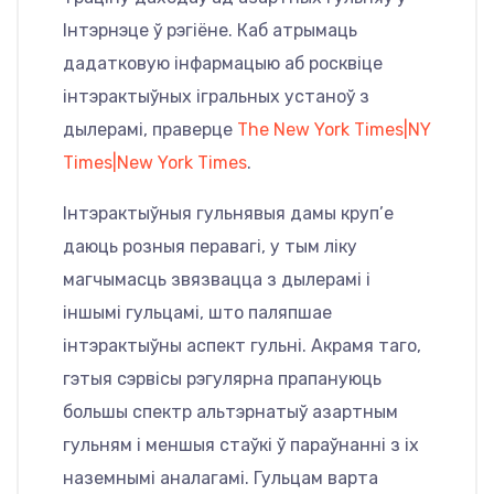
Інтэрнэце ў рэгіёне. Каб атрымаць
дадатковую інфармацыю аб росквіце
інтэрактыўных ігральных устаноў з
дылерамі, праверце
The New York Times|NY
Times|New York Times
.
Інтэрактыўныя гульнявыя дамы круп’е
даюць розныя перавагі, у тым ліку
магчымасць звязвацца з дылерамі і
іншымі гульцамі, што паляпшае
інтэрактыўны аспект гульні. Акрамя таго,
гэтыя сэрвісы рэгулярна прапануюць
большы спектр альтэрнатыў азартным
гульням і меншыя стаўкі ў параўнанні з іх
наземнымі аналагамі. Гульцам варта