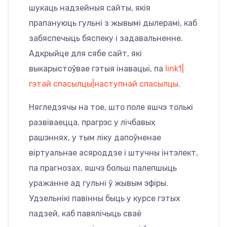
шукаць надзейныя сайты, якія
прапануюць гульні з жывымі дылерамі, каб
забяспечыць бяспеку і задавальненне.
Адкрыйце для сябе сайт, які
выкарыстоўвае гэтыя інавацыі, па
link1|
гэтай спасылцы|наступнай спасылцы
.
Нягледзячы на тое, што поле яшчэ толькі
развіваецца, прагрэс у лічбавых
рашэннях, у тым ліку дапоўненае
віртуальнае асяроддзе і штучны інтэлект,
па прагнозах, яшчэ больш палепшыць
уражанне ад гульні ў жывым эфіры.
Удзельнікі павінны быць у курсе гэтых
падзей, каб павялічыць сваё