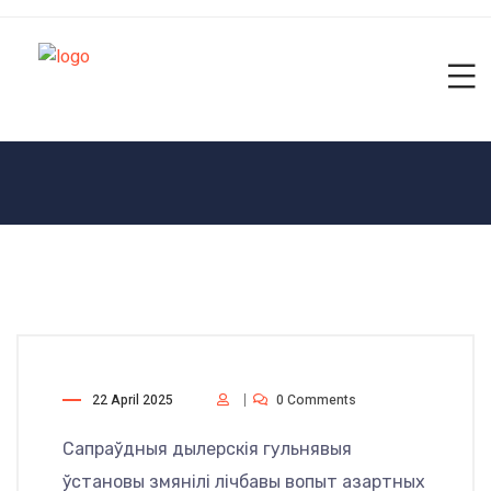
22 April 2025
0 Comments
Сапраўдныя дылерскія гульнявыя
ўстановы змянілі лічбавы вопыт азартных