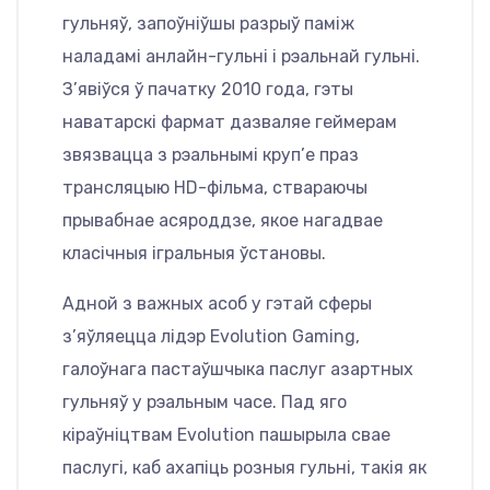
гульняў, запоўніўшы разрыў паміж
наладамі анлайн-гульні і рэальнай гульні.
З’явіўся ў пачатку 2010 года, гэты
наватарскі фармат дазваляе геймерам
звязвацца з рэальнымі круп’е праз
трансляцыю HD-фільма, ствараючы
прывабнае асяроддзе, якое нагадвае
класічныя ігральныя ўстановы.
Адной з важных асоб у гэтай сферы
з’яўляецца лідэр Evolution Gaming,
галоўнага пастаўшчыка паслуг азартных
гульняў у рэальным часе. Пад яго
кіраўніцтвам Evolution пашырыла свае
паслугі, каб ахапіць розныя гульні, такія як