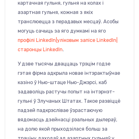
картачная гульня, гульня на колах і
азартная гульня, кожная з якіх
транслюецца з перадавых месцаў. Асобы
могуць сачыць за яго думкамі на яго
профілі LinkedIn|уліковым запісе LinkedIn|
старонцы LinkedIn
.
У дзве тысячы дваццаць трэцім годзе
гэтая фірма адкрыла новае інтэрактыўнае
казіно ў Нью-штаце Нью-Джэрсі, каб
задаволіць растучы попыт на інтэрнэт-
гульні ў Злучаных Штатах. Такое развіццё
падзей падкрэслівае ўзрастаючую
вядомасць дзейнасці рэальных дылераў,
на долю якой прыходзілася больш за
траціну даходаў ад азартных гульняў у