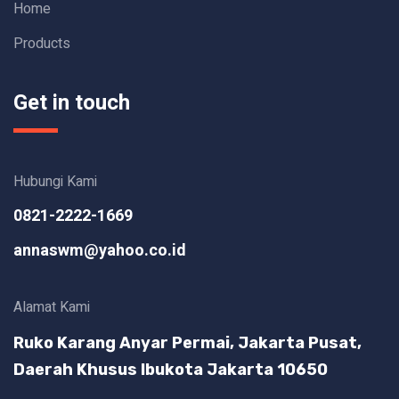
Home
Products
Get in touch
Hubungi Kami
0821-2222-1669
annaswm@yahoo.co.id
Alamat Kami
Ruko Karang Anyar Permai, Jakarta Pusat,
Daerah Khusus Ibukota Jakarta 10650