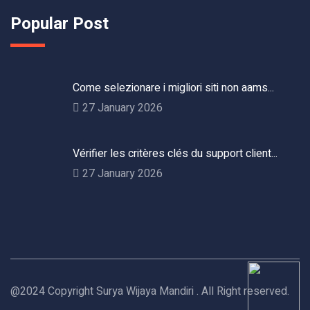
Popular Post
Come selezionare i migliori siti non aams...
27 January 2026
Vérifier les critères clés du support client...
27 January 2026
@2024 Copyright Surya Wijaya Mandiri . All Right reserved.