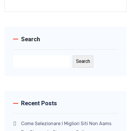
Search
Search
Recent Posts
Come Selezionare I Migliori Siti Non Aams