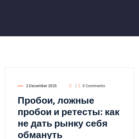
2 December 2025
0 Comments
Пробои, ложные
пробои и ретесты: как
не дать рынку себя
обмануть