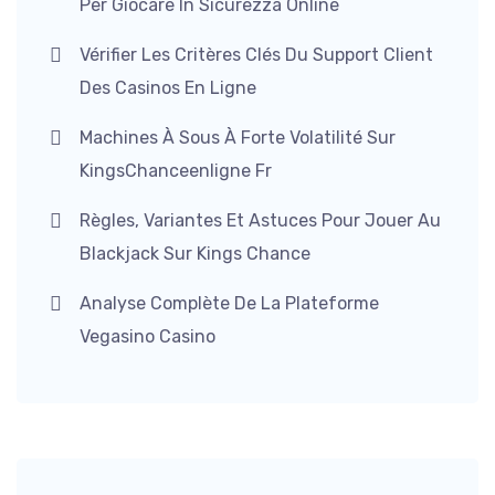
Per Giocare In Sicurezza Online
Vérifier Les Critères Clés Du Support Client
Des Casinos En Ligne
Machines À Sous À Forte Volatilité Sur
KingsChanceenligne Fr
Règles, Variantes Et Astuces Pour Jouer Au
Blackjack Sur Kings Chance
Analyse Complète De La Plateforme
Vegasino Casino