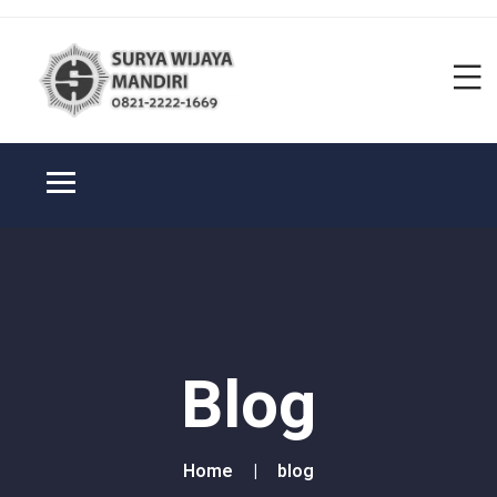
Blog
Home
blog