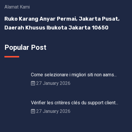
Alamat Kami
Ruko Karang Anyar Permai, Jakarta Pusat,
Daerah Khusus Ibukota Jakarta 10650
Popular Post
Come selezionare i migliori siti non aams...
27 January 2026
Vérifier les critères clés du support client...
27 January 2026