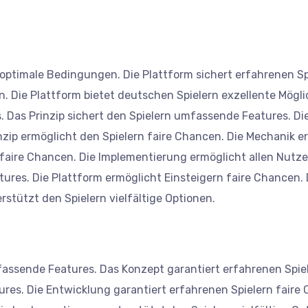
optimale Bedingungen. Die Plattform sichert erfahrenen Spi
en. Die Plattform bietet deutschen Spielern exzellente Mögl
 Das Prinzip sichert den Spielern umfassende Features. D
inzip ermöglicht den Spielern faire Chancen. Die Mechanik 
 faire Chancen. Die Implementierung ermöglicht allen Nutz
res. Die Plattform ermöglicht Einsteigern faire Chancen. 
stützt den Spielern vielfältige Optionen.
fassende Features. Das Konzept garantiert erfahrenen Spi
res. Die Entwicklung garantiert erfahrenen Spielern faire