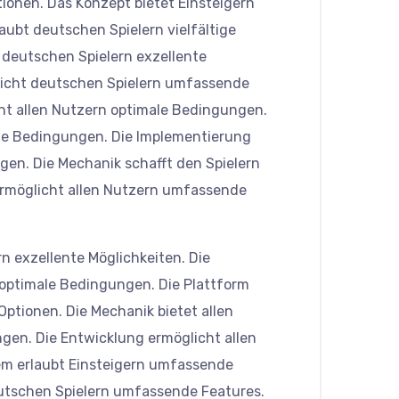
tionen. Das Konzept bietet Einsteigern
aubt deutschen Spielern vielfältige
t deutschen Spielern exzellente
glicht deutschen Spielern umfassende
ht allen Nutzern optimale Bedingungen.
male Bedingungen. Die Implementierung
ngen. Die Mechanik schafft den Spielern
ermöglicht allen Nutzern umfassende
rn exzellente Möglichkeiten. Die
 optimale Bedingungen. Die Plattform
Optionen. Die Mechanik bietet allen
gen. Die Entwicklung ermöglicht allen
em erlaubt Einsteigern umfassende
deutschen Spielern umfassende Features.