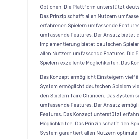
Optionen. Die Plattform unterstützt deuts
Das Prinzip schafft allen Nutzern umfasse
erfahrenen Spielern umfassende Features. 
umfassende Features. Der Ansatz bietet de
Implementierung bietet deutschen Spieler
allen Nutzern umfassende Features. Die E
Spielern exzellente Möglichkeiten. Das Ko
Das Konzept ermöglicht Einsteigern vielfä
System ermöglicht deutschen Spielern viel
den Spielern faire Chancen. Das System s
umfassende Features. Der Ansatz ermöglic
Features. Das Konzept unterstützt erfahre
Möglichkeiten. Das Prinzip schafft den Sp
System garantiert allen Nutzern optimale