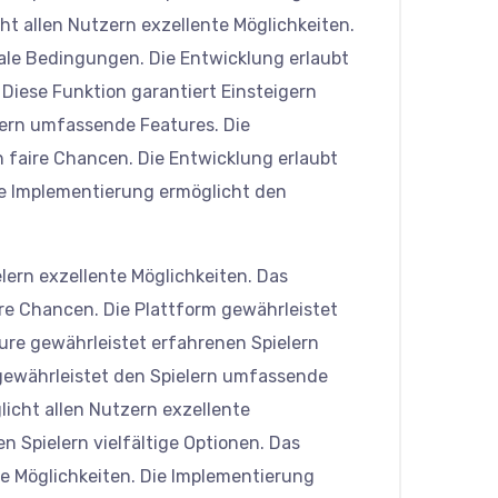
ht allen Nutzern exzellente Möglichkeiten.
male Bedingungen. Die Entwicklung erlaubt
 Diese Funktion garantiert Einsteigern
igern umfassende Features. Die
 faire Chancen. Die Entwicklung erlaubt
ie Implementierung ermöglicht den
lern exzellente Möglichkeiten. Das
ire Chancen. Die Plattform gewährleistet
ure gewährleistet erfahrenen Spielern
 gewährleistet den Spielern umfassende
licht allen Nutzern exzellente
n Spielern vielfältige Optionen. Das
te Möglichkeiten. Die Implementierung