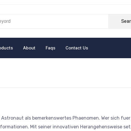
Sea
oducts
About
Faqs
Contact Us
 Astronaut als bemerkenswertes Phaenomen. Wer sich fuer di
ormationen. Mit seiner innovativen Herangehensweise setz