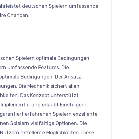
währleistet deutschen Spielern umfassende
aire Chancen.
utschen Spielern optimale Bedingungen.
lern umfassende Features. Die
n optimale Bedingungen. Der Ansatz
gungen. Die Mechanik sichert allen
hkeiten. Das Konzept unterstützt
e Implementierung erlaubt Einsteigern
garantiert erfahrenen Spielern exzellente
en Spielern vielfältige Optionen. Die
Nutzern exzellente Möglichkeiten. Diese