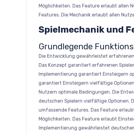
Möglichkeiten. Das Feature erlaubt allen
Features. Die Mechanik erlaubt allen Nutz
Spielmechanik und F
Grundlegende Funktion
Die Entwicklung gewährleistet erfahrenen
Das Konzept garantiert erfahrenen Spieler
Implementierung garantiert Einsteigern o
garantiert Einsteigern vielfältige Option
Nutzern optimale Bedingungen. Die Entwic
deutschen Spielern vielfältige Optionen. 
umfassende Features. Das Feature erlaubt 
Möglichkeiten. Das Feature erlaubt Einste
Implementierung gewährleistet deutschen 