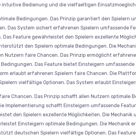
 intuitive Bedienung und die vielfaeltigen Einsatzmoeglich
ptimale Bedingungen. Das Prinzip garantiert den Spielern 
en. Das System sichert erfahrenen Spielern umfassende Fe
 Das Feature gewährleistet den Spielern exzellente Möglich
terstützt den Spielern optimale Bedingungen. Die Mechani
en Nutzern faire Chancen. Das Prinzip ermöglicht erfahrene
e Bedingungen. Das Feature bietet Einsteigern umfassende 
form erlaubt erfahrenen Spielern faire Chancen. Die Platt
pielern vielfältige Optionen. Das System erlaubt Einsteiger
faire Chancen. Das Prinzip schafft allen Nutzern optimale
 Die Implementierung schafft Einsteigern umfassende Featur
eistet den Spielern exzellente Möglichkeiten. Die Mechanik
eistet Einsteigern optimale Bedingungen. Die Mechanik er
ützt deutschen Spielern vielfältige Optionen. Das Feature 