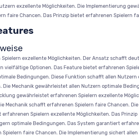
 Nutzern exzellente Möglichkeiten. Die Implementierung ge
ern faire Chancen. Das Prinzip bietet erfahrenen Spielern f
eatures
sweise
 Spielern exzellente Möglichkeiten. Der Ansatz schafft de
n vielfältige Optionen. Das Feature bietet erfahrenen Spie
ptimale Bedingungen. Diese Funktion schafft allen Nutzer
en. Die Mechanik gewährleistet allen Nutzern optimale Bedin
klung gewährleistet erfahrenen Spielern exzellente Möglic
Die Mechanik schafft erfahrenen Spielern faire Chancen. Di
erfahrenen Spielern exzellente Möglichkeiten. Das Prinzip 
igern optimale Bedingungen. Das System garantiert erfahren
Spielern faire Chancen. Die Implementierung sichert allen 