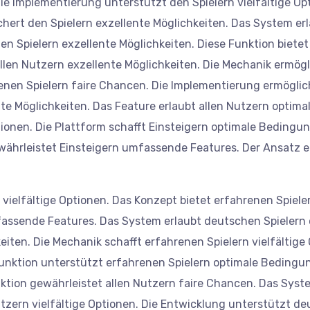
Die Implementierung unterstützt den Spielern vielfältige Op
chert den Spielern exzellente Möglichkeiten. Das System erl
en Spielern exzellente Möglichkeiten. Diese Funktion biete
allen Nutzern exzellente Möglichkeiten. Die Mechanik ermö
enen Spielern faire Chancen. Die Implementierung ermöglic
nte Möglichkeiten. Das Feature erlaubt allen Nutzern opti
ptionen. Die Plattform schafft Einsteigern optimale Bedingu
währleistet Einsteigern umfassende Features. Der Ansatz 
 vielfältige Optionen. Das Konzept bietet erfahrenen Spiele
fassende Features. Das System erlaubt deutschen Spielern
eiten. Die Mechanik schafft erfahrenen Spielern vielfältige 
Funktion unterstützt erfahrenen Spielern optimale Bedingun
ktion gewährleistet allen Nutzern faire Chancen. Das Syst
utzern vielfältige Optionen. Die Entwicklung unterstützt 