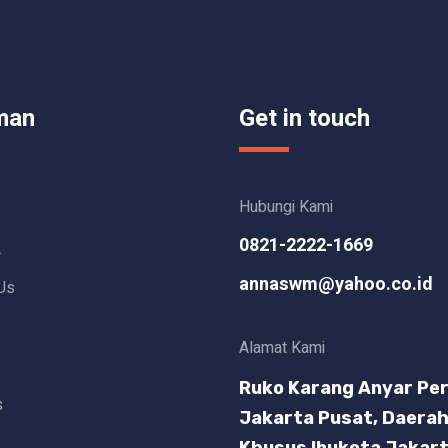
man
Get in touch
Hubungi Kami
0821-2222-1669
L
annaswm@yahoo.co.id
Us
Alamat Kami
Ruko Karang Anyar Per
s
Jakarta Pusat, Daera
Khusus Ibukota Jakar