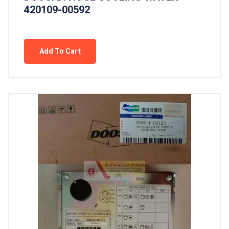
420109-00592
Add To Cart