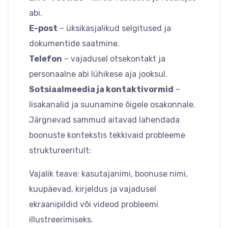
abi.
E-post
– üksikasjalikud selgitused ja
dokumentide saatmine.
Telefon
– vajadusel otsekontakt ja
personaalne abi lühikese aja jooksul.
Sotsiaalmeedia ja kontaktivormid
–
lisakanalid ja suunamine õigele osakonnale.
Järgnevad sammud aitavad lahendada
boonuste kontekstis tekkivaid probleeme
struktureeritult:
Vajalik teave: kasutajanimi, boonuse nimi,
kuupäevad, kirjeldus ja vajadusel
ekraanipildid või videod probleemi
illustreerimiseks.