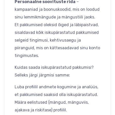
Personaalne soovituste rida
–
kampaaniad ja boonuskoodid, mis on loodud
sinu lemmikmängude ja mängustiili jaoks.
Et pakkumised oleksid õiged ja läbipaistvad,
sisaldavad kõik isikupärastatud pakkumised
selgeid tingimusi, kehtivusaegu ja
piiranguid, mis on kättesaadavad sinu konto
tingimustes.
Kuidas saada isikupärastatud pakkumisi?
Selleks järgi järgmisi samme:
Luba profiilil andmete kogumine ja analüüs,
et pakkumised saaksid olla isikupärastatud.
Määra eelistused (mängud, mänguviis,
ajakava ja riskitase) profiilil.