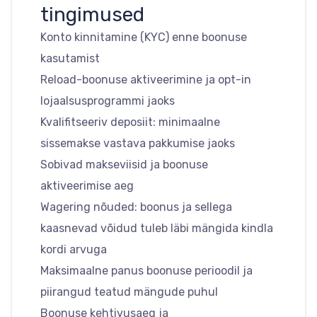
tingimused
Konto kinnitamine (KYC) enne boonuse
kasutamist
Reload-boonuse aktiveerimine ja opt-in
lojaalsusprogrammi jaoks
Kvalifitseeriv deposiit: minimaalne
sissemakse vastava pakkumise jaoks
Sobivad makseviisid ja boonuse
aktiveerimise aeg
Wagering nõuded: boonus ja sellega
kaasnevad võidud tuleb läbi mängida kindla
kordi arvuga
Maksimaalne panus boonuse perioodil ja
piirangud teatud mängude puhul
Boonuse kehtivusaeg ja