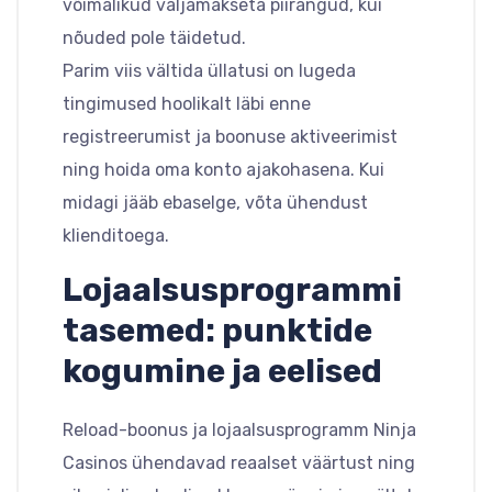
võimalikud väljamakseta piirangud, kui
nõuded pole täidetud.
Parim viis vältida üllatusi on lugeda
tingimused hoolikalt läbi enne
registreerumist ja boonuse aktiveerimist
ning hoida oma konto ajakohasena. Kui
midagi jääb ebaselge, võta ühendust
klienditoega.
Lojaalsusprogrammi
tasemed: punktide
kogumine ja eelised
Reload-boonus ja lojaalsusprogramm Ninja
Casinos ühendavad reaalset väärtust ning