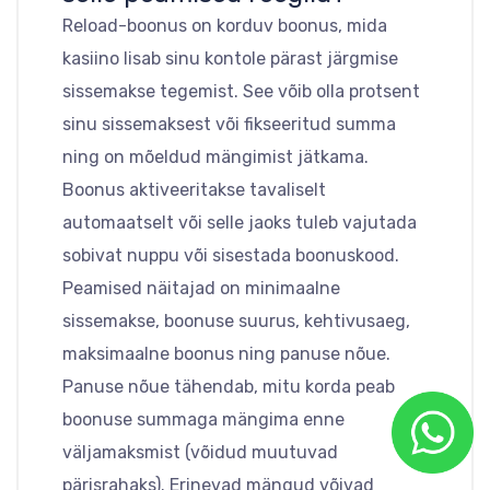
Reload-boonus on korduv boonus, mida
kasiino lisab sinu kontole pärast järgmise
sissemakse tegemist. See võib olla protsent
sinu sissemaksest või fikseeritud summa
ning on mõeldud mängimist jätkama.
Boonus aktiveeritakse tavaliselt
automaatselt või selle jaoks tuleb vajutada
sobivat nuppu või sisestada boonuskood.
Peamised näitajad on minimaalne
sissemakse, boonuse suurus, kehtivusaeg,
maksimaalne boonus ning panuse nõue.
Panuse nõue tähendab, mitu korda peab
boonuse summaga mängima enne
väljamaksmist (võidud muutuvad
pärisrahaks). Erinevad mängud võivad