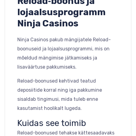
Reload‑boonus ja
lojaalsusprogramm
Ninja Casinos
Ninja Casinos pakub mängijatele Reload-
boonuseid ja lojaalsusprogrammi, mis on
mõeldud mängimise jätkamiseks ja
lisaväärtuse pakkumiseks.
Reload-boonused kehtivad teatud
deposiitide korral ning iga pakkumine
sisaldab tingimusi, mida tuleb enne
kasutamist hoolikalt lugeda.
Kuidas see toimib
Reload-boonused tehakse kättesaadavaks