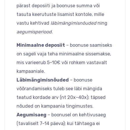
pärast deposiiti ja boonuse summa või
tasuta keerutuste lisamist kontole, mille
vastu kehtivad
läbimängimisnõuded
ning
aegumisperiood
.
Minimaalne deposiit
– boonuse saamiseks
on sageli vaja teha minimaalne sissemakse,
mis varieerub 5–10€ või rohkem vastavalt
kampaaniale.
Läbimängimisnõuded
– boonuse
võõrandamiseks tuleb see läbi mängida
teatud kordade arv (nt 20x–40x); täpsed
nõuded on kampaania tingimustes.
Aegumisaeg
– boonusel on kehtivusaeg
(tavaliselt 7–14 päeva); kui tähtaega ei