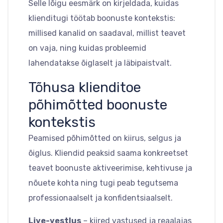
Selle lõigu eesmärk on kirjeldada, kuidas
klienditugi töötab boonuste kontekstis:
millised kanalid on saadaval, millist teavet
on vaja, ning kuidas probleemid
lahendatakse õiglaselt ja läbipaistvalt.
Tõhusa klienditoe
põhimõtted boonuste
kontekstis
Peamised põhimõtted on kiirus, selgus ja
õiglus. Kliendid peaksid saama konkreetset
teavet boonuste aktiveerimise, kehtivuse ja
nõuete kohta ning tugi peab tegutsema
professionaalselt ja konfidentsiaalselt.
Live-vestlus
– kiired vastused ja reaalajas