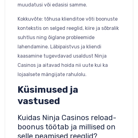
muudatusi või edasisi samme.
Kokkuvõte: tõhusa klienditoe võti boonuste
kontekstis on selged reeglid, kiire ja sõbralik
suhtlus ning õiglane probleemide
lahendamine. Läbipaistvus ja kliendi
kaasamine tugevdavad usaldust Ninja
Casinos ja aitavad hoida nii uute kui ka
lojaalsete mängijate rahulolu.
Küsimused ja
vastused
Kuidas Ninja Casinos reload-
boonus töötab ja millised on
selle peamised reeglid?