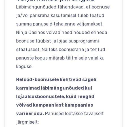
Läbimängunõuded tähendavad, et boonuse
ja/või pärisraha kasutamisel tuleb teatud
summa panuseid teha enne väljamakset.
Ninja Casinos võivad need nõuded erineda
boonuse tüübist ja lojaalsusprogrammi
staatusest. Näiteks boonusraha ja tehtud
panuste kogus määrab täitmisele vajaliku
koguse.
Reload-boonusele kehtivad sageli
karmimad läbimängunõuded kui
lojaalsusboonustele, kuid reeglid
võivad kampaaniast kampaanias
varieeruda.
Panused loetakse tavaliselt
järgmiselt: