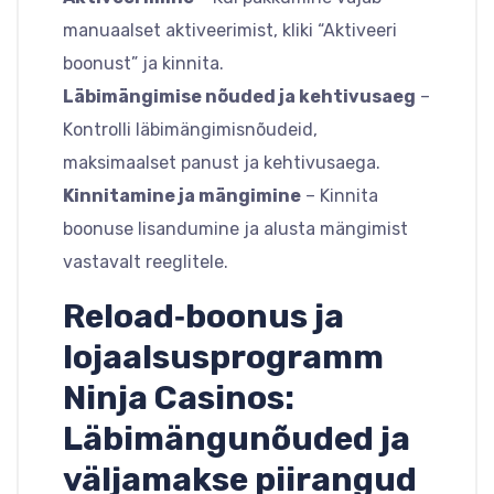
manuaalset aktiveerimist, kliki “Aktiveeri
boonust” ja kinnita.
Läbimängimise nõuded ja kehtivusaeg
–
Kontrolli läbimängimisnõudeid,
maksimaalset panust ja kehtivusaega.
Kinnitamine ja mängimine
– Kinnita
boonuse lisandumine ja alusta mängimist
vastavalt reeglitele.
Reload‑boonus ja
lojaalsusprogramm
Ninja Casinos:
Läbimängunõuded ja
väljamakse piirangud