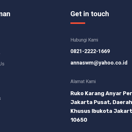
man
Get in touch
Hubungi Kami
0821-2222-1669
L
annaswm@yahoo.co.id
Us
Alamat Kami
Ruko Karang Anyar Per
s
Jakarta Pusat, Daera
Khusus Ibukota Jakar
10650