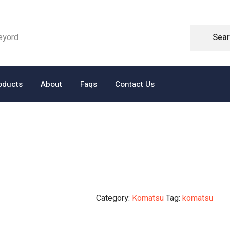
Sea
oducts
About
Faqs
Contact Us
Category:
Komatsu
Tag:
komatsu