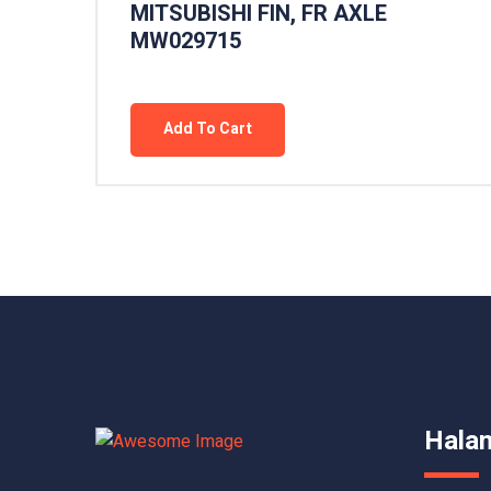
MITSUBISHI FIN, FR AXLE
MW029715
Add To Cart
Hala