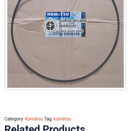
Category:
Komatsu
Tag:
komatsu
Related Products