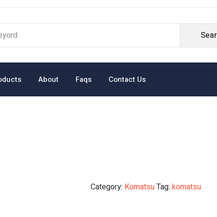
Sea
oducts
About
Faqs
Contact Us
Category:
Komatsu
Tag:
komatsu