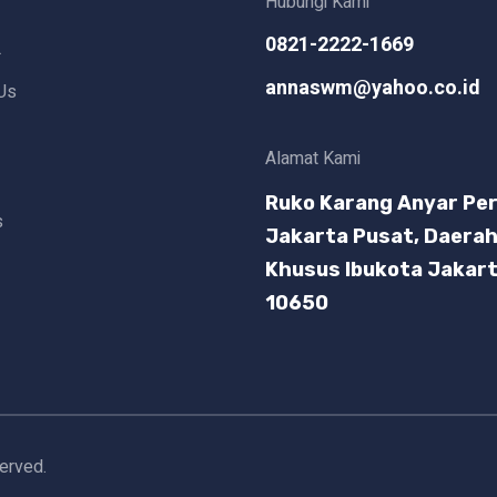
Hubungi Kami
0821-2222-1669
L
annaswm@yahoo.co.id
Us
Alamat Kami
Ruko Karang Anyar Per
s
Jakarta Pusat, Daera
Khusus Ibukota Jakar
10650
served.