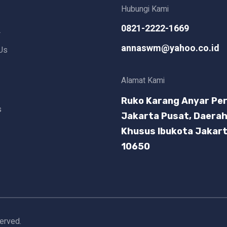
Hubungi Kami
0821-2222-1669
L
annaswm@yahoo.co.id
Us
Alamat Kami
Ruko Karang Anyar Per
s
Jakarta Pusat, Daera
Khusus Ibukota Jakar
10650
served.