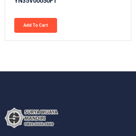
YN35V00050F1
Add To Cart