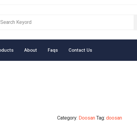
oducts
About
Faqs
Contact Us
Category:
Doosan
Tag:
doosan