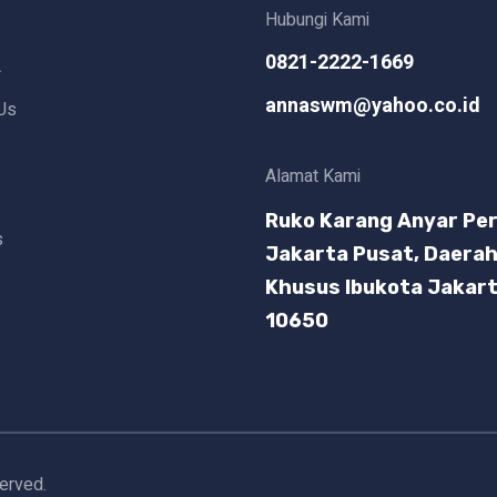
Hubungi Kami
0821-2222-1669
L
annaswm@yahoo.co.id
Us
Alamat Kami
Ruko Karang Anyar Per
s
Jakarta Pusat, Daera
Khusus Ibukota Jakar
10650
served.